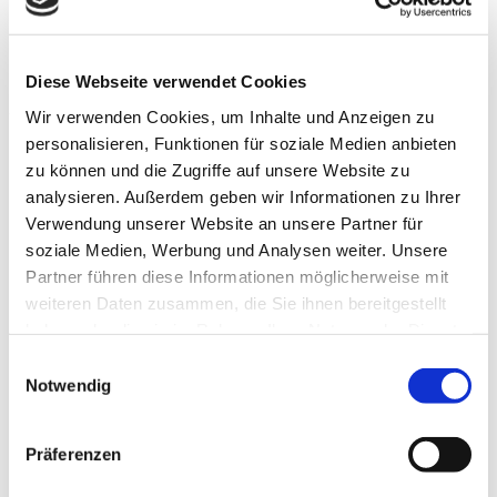
Diese Webseite verwendet Cookies
Anti-Mobbing/Cybermobbing-
Wir verwenden Cookies, um Inhalte und Anzeigen zu
Training
personalisieren, Funktionen für soziale Medien anbieten
zu können und die Zugriffe auf unsere Website zu
analysieren. Außerdem geben wir Informationen zu Ihrer
Verwendung unserer Website an unsere Partner für
"Verbunden werden auch die Schwachen mächtig."
soziale Medien, Werbung und Analysen weiter. Unsere
Partner führen diese Informationen möglicherweise mit
Friedrich von Schiller
weiteren Daten zusammen, die Sie ihnen bereitgestellt
Das Anti-Mobbing/Cybermobbing- Training richtet sich an
haben oder die sie im Rahmen Ihrer Nutzung der Dienste
Gruppen von Kindern und Jugendlichen. Es ist darauf
gesammelt haben.
Einwilligungsauswahl
ausgerichtet, vorhandene Mobbingsituationen in Schulen und
Notwendig
Einrichtungen zu bearbeiten. Dies gilt für direktes Mobbing, wie
auch für Cybermobbing, wo die Gewalt über moderne Medien
transportiert wird. Die Inhalte sind ähnlich wie beim sozialen
Präferenzen
Kompetenztraining, allerdings liegt der Fokus auf der Täter-