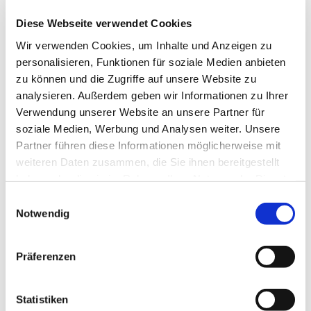
Gruppen von Menschen machen durften! Wir bieten
dabei Planung, Durchführung und Evaluation aus
Diese Webseite verwendet Cookies
einer Hand an!
Wir verwenden Cookies, um Inhalte und Anzeigen zu
personalisieren, Funktionen für soziale Medien anbieten
Ganz an Ihren Wünschen orientiert, bieten wir Kurse
zu können und die Zugriffe auf unsere Website zu
zum Themenkomplex Kooperation, Kommunikation
und Teambildung, so wie
Mobbing, Gewalt und
analysieren. Außerdem geben wir Informationen zu Ihrer
Empathie
an. Diese können je nach Wunsch intern
Verwendung unserer Website an unsere Partner für
aber auch in unseren Räumlichkeiten stattfinden.
soziale Medien, Werbung und Analysen weiter. Unsere
Partner führen diese Informationen möglicherweise mit
Behandelt werden unter anderem folgende Module, zu
weiteren Daten zusammen, die Sie ihnen bereitgestellt
denen wir die passenden Übungen planen und
haben oder die sie im Rahmen Ihrer Nutzung der Dienste
gesammelt haben.
durchführen.
Einwilligungsauswahl
Notwendig
Regeln und Grenzen
Kennenlernen und Vertrauen
Konzentrieren und Verstehen
Präferenzen
Kooperieren und Unterstützen
Gewaltfreies Durchsetzen...
Statistiken