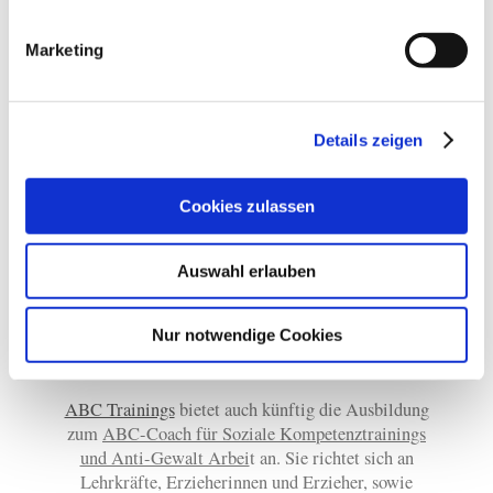
Sollten Sie sich für eines unserer Angebote
Marketing
interessieren, sprechen Sie uns gerne an!
Angebote!
Schauen Sie auch auf unsere anderen
Details zeigen
Cookies zulassen
Kooperation mit ABC
Auswahl erlauben
Trainings
Nur notwendige Cookies
ABC-Coach Ausbildung
ABC Trainings
bietet auch künftig die Ausbildung
zum
ABC-Coach für Soziale Kompetenztrainings
und Anti-Gewalt Arbei
t an. Sie richtet sich an
Lehrkräfte, Erzieherinnen und Erzieher, sowie